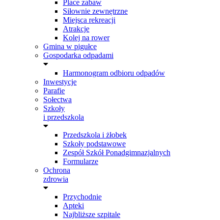
Place zabaw
Siłownie zewnętrzne
Miejsca rekreacji
Atrakcje
Kolej na rower
Gmina w pigułce
Gospodarka odpadami
Harmonogram odbioru odpadów
Inwestycje
Parafie
Sołectwa
Szkoły
i przedszkola
Przedszkola i żłobek
Szkoły podstawowe
Zespół Szkół Ponadgimnazjalnych
Formularze
Ochrona
zdrowia
Przychodnie
Apteki
Najbliższe szpitale