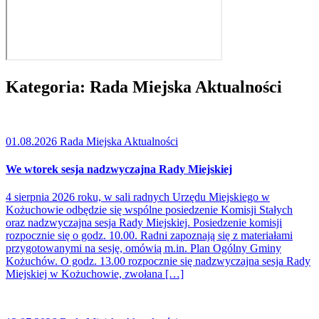
Kategoria:
Rada Miejska Aktualności
01.08.2026
Rada Miejska Aktualności
We wtorek sesja nadzwyczajna Rady Miejskiej
4 sierpnia 2026 roku, w sali radnych Urzędu Miejskiego w
Kożuchowie odbędzie się wspólne posiedzenie Komisji Stałych
oraz nadzwyczajna sesja Rady Miejskiej. Posiedzenie komisji
rozpocznie się o godz. 10.00. Radni zapoznają się z materiałami
przygotowanymi na sesję, omówią m.in. Plan Ogólny Gminy
Kożuchów. O godz. 13.00 rozpocznie się nadzwyczajna sesja Rady
Miejskiej w Kożuchowie, zwołana […]