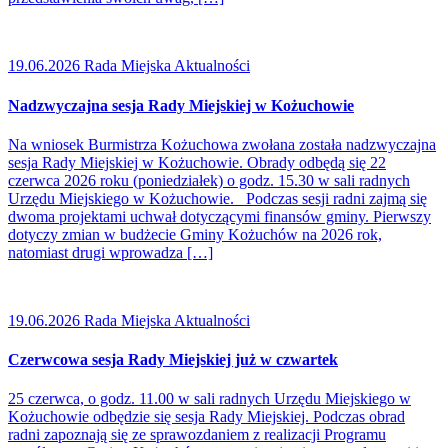
19.06.2026
Rada Miejska Aktualności
Nadzwyczajna sesja Rady Miejskiej w Kożuchowie
Na wniosek Burmistrza Kożuchowa zwołana została nadzwyczajna
sesja Rady Miejskiej w Kożuchowie. Obrady odbędą się 22
czerwca 2026 roku (poniedziałek) o godz. 15.30 w sali radnych
Urzędu Miejskiego w Kożuchowie. Podczas sesji radni zajmą się
dwoma projektami uchwał dotyczącymi finansów gminy. Pierwszy
dotyczy zmian w budżecie Gminy Kożuchów na 2026 rok,
natomiast drugi wprowadza […]
19.06.2026
Rada Miejska Aktualności
Czerwcowa sesja Rady Miejskiej już w czwartek
25 czerwca, o godz. 11.00 w sali radnych Urzędu Miejskiego w
Kożuchowie odbędzie się sesja Rady Miejskiej. Podczas obrad
radni zapoznają się ze sprawozdaniem z realizacji Programu