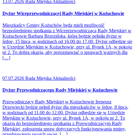
13.07.2026
Rada Miejska Aktualności
Dyżur Wiceprzewodniczącej Rady Miejskiej w Kożuchowie
Mieszkańcy Gminy Kożuchów będą mieli możliwość
bezpośredniego spotkania z Wiceprzewodniczącą Rady Miejskiej w
Kożuchowie Barbarą Brzezińską, która będzie pełniła dyżur w
śrdoę, 15 lipca, w godzinach od 16.00 do 17.00. Dyżur odbędzie się
w Urzędzie Miejskim w Kożuchowie, przy ul. Rynek 1A, w pokoju
nr 2. To dobra okazja, aby porozmawiać o sprawach ważnych dla
[…]
07.07.2026
Rada Miejska Aktualności
Dyżur Przewodniczącego Rady Miejskiej w Kożuchowie
Przewodniczący Rady Miejskiej w Kożuchowie Ireneusz
Drzewiecki będzie pełnił dyżur dla mieszkańców w śrdoę, 8 lipca,
w godzinach od 11.00 do 12.00. Dyżur odbędzie się w Urzędzie
Miejskim w Kożuchowie, przy ul. Rynek 1A, w pokoju nr 2. To
okazja do bezpośredniego spotkania z Przewodniczącym Rady
Miejskiej, zgłoszenia spraw dotyczących funkcjonowania gminy,
przedstawienia swoich uwag, […]