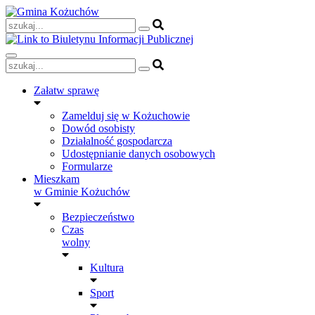
Skip
to
content
Załatw sprawę
Zamelduj się w Kożuchowie
Dowód osobisty
Działalność gospodarcza
Udostępnianie danych osobowych
Formularze
Mieszkam
w Gminie Kożuchów
Bezpieczeństwo
Czas
wolny
Kultura
Sport