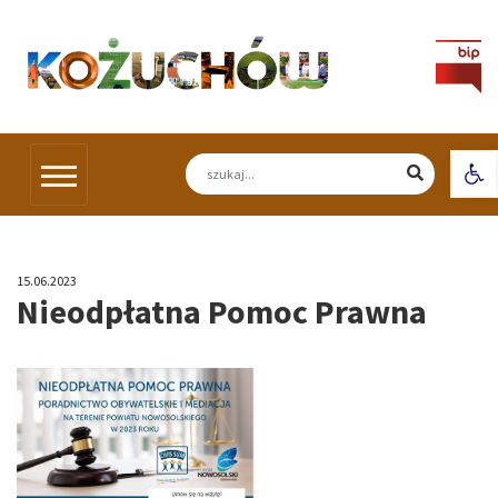
Skip
to
content
Otw
15.06.2023
Nieodpłatna Pomoc Prawna