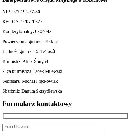
Dane podstawowe Urzędu Miejskiego w Kożuchowie
NIP: 925-195-77-86
REGON: 970770327
Kod terytorialny: 0804043
Powierzchnia gminy: 179 km²
Ludność gminy: 15 454 osób
Burmistrz: Alina Śmigiel
Z-ca burmistrza: Jacek Milewski
Sekretarz: Michał Frąckowiak
Skarbnik: Danuta Skrzydlewska
Formularz kontaktowy