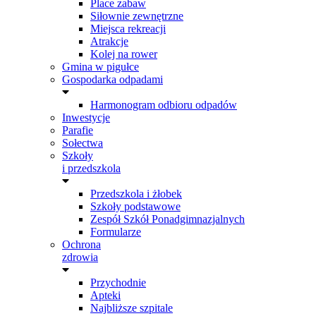
Place zabaw
Siłownie zewnętrzne
Miejsca rekreacji
Atrakcje
Kolej na rower
Gmina w pigułce
Gospodarka odpadami
Harmonogram odbioru odpadów
Inwestycje
Parafie
Sołectwa
Szkoły
i przedszkola
Przedszkola i żłobek
Szkoły podstawowe
Zespół Szkół Ponadgimnazjalnych
Formularze
Ochrona
zdrowia
Przychodnie
Apteki
Najbliższe szpitale