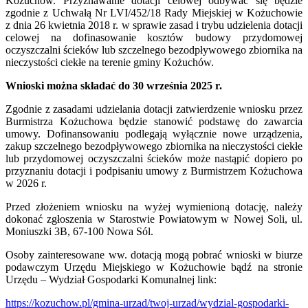
Kożuchów. Przyznawanie dotacji celowej odbywać się będzie
zgodnie z Uchwałą Nr LVI/452/18 Rady Miejskiej w Kożuchowie
z dnia 26 kwietnia 2018 r. w sprawie zasad i trybu udzielenia dotacji
celowej na dofinasowanie kosztów budowy przydomowej
oczyszczalni ścieków lub szczelnego bezodpływowego zbiornika na
nieczystości ciekłe na terenie gminy Kożuchów.
Wnioski można składać do 30 września 2025 r.
Zgodnie z zasadami udzielania dotacji zatwierdzenie wniosku przez
Burmistrza Kożuchowa będzie stanowić podstawę do zawarcia
umowy. Dofinansowaniu podlegają wyłącznie nowe urządzenia,
zakup szczelnego bezodpływowego zbiornika na nieczystości ciekłe
lub przydomowej oczyszczalni ścieków może nastąpić dopiero po
przyznaniu dotacji i podpisaniu umowy z Burmistrzem Kożuchowa
w 2026 r.
Przed złożeniem wniosku na wyżej wymienioną dotację, należy
dokonać zgłoszenia w Starostwie Powiatowym w Nowej Soli, ul.
Moniuszki 3B, 67-100 Nowa Sól.
Osoby zainteresowane ww. dotacją mogą pobrać wnioski w biurze
podawczym Urzędu Miejskiego w Kożuchowie bądź na stronie
Urzędu – Wydział Gospodarki Komunalnej link:
https://kozuchow.pl/gmina-urzad/twoj-urzad/wydzial-gospodarki-