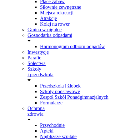
Place zabaw
Siłownie zewnętrzne
Miejsca rekreacji
Atrakcje
Kolej na rower
Gmina w pigułce
Gospodarka odpadami
Harmonogram odbioru odpadów
Inwestycje
Parafie
Sołectwa
Szkoły
i przedszkola
Przedszkola i żłobek
Szkoły podstawowe
Zespół Szkół Ponadgimnazjalnych
Formularze
Ochrona
zdrowia
Przychodnie
Apteki
Najbliższe szpitale