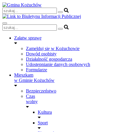
Skip
to
content
Załatw sprawę
Zamelduj się w Kożuchowie
Dowód osobisty
Działalność gospodarcza
Udostępnianie danych osobowych
Formularze
Mieszkam
w Gminie Kożuchów
Bezpieczeństwo
Czas
wolny
Kultura
Sport