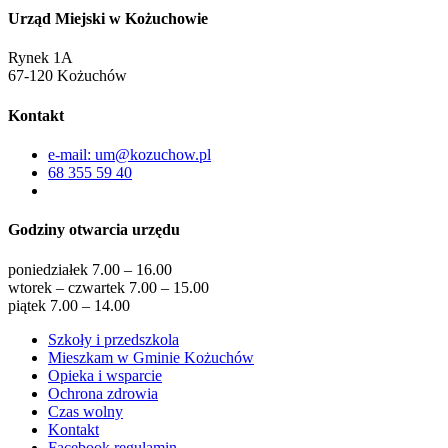
Urząd Miejski w Kożuchowie
Rynek 1A
67-120 Kożuchów
Kontakt
e-mail: um@kozuchow.pl
68 355 59 40
Godziny otwarcia urzędu
poniedziałek 7.00 – 16.00
wtorek – czwartek 7.00 – 15.00
piątek 7.00 – 14.00
Szkoły i przedszkola
Mieszkam w Gminie Kożuchów
Opieka i wsparcie
Ochrona zdrowia
Czas wolny
Kontakt
Facebook regulamin