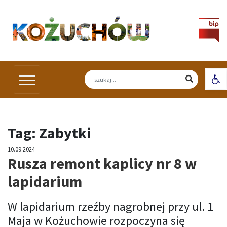
Skip
to
content
Otw
Tag:
Zabytki
10.09.2024
Rusza remont kaplicy nr 8 w
lapidarium
W lapidarium rzeźby nagrobnej przy ul. 1
Maja w Kożuchowie rozpoczyna się