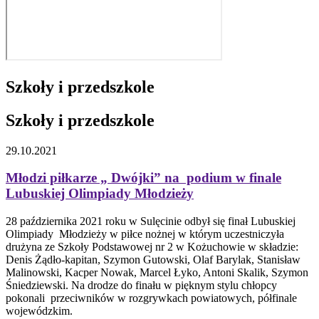
Szkoły i przedszkole
Szkoły i przedszkole
29.10.2021
Młodzi piłkarze „ Dwójki” na podium w finale
Lubuskiej Olimpiady Młodzieży
28 października 2021 roku w Sulęcinie odbył się finał Lubuskiej
Olimpiady Młodzieży w piłce nożnej w którym uczestniczyła
drużyna ze Szkoły Podstawowej nr 2 w Kożuchowie w składzie:
Denis Żądło-kapitan, Szymon Gutowski, Olaf Barylak, Stanisław
Malinowski, Kacper Nowak, Marcel Łyko, Antoni Skalik, Szymon
Śniedziewski. Na drodze do finału w pięknym stylu chłopcy
pokonali przeciwników w rozgrywkach powiatowych, półfinale
wojewódzkim.