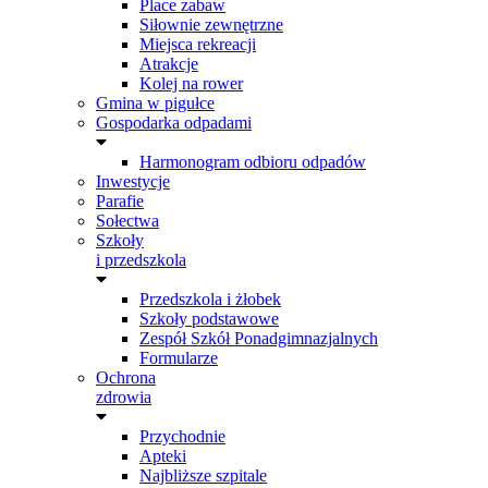
Place zabaw
Siłownie zewnętrzne
Miejsca rekreacji
Atrakcje
Kolej na rower
Gmina w pigułce
Gospodarka odpadami
Harmonogram odbioru odpadów
Inwestycje
Parafie
Sołectwa
Szkoły
i przedszkola
Przedszkola i żłobek
Szkoły podstawowe
Zespół Szkół Ponadgimnazjalnych
Formularze
Ochrona
zdrowia
Przychodnie
Apteki
Najbliższe szpitale