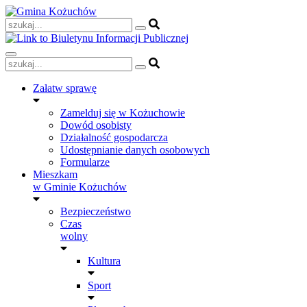
Skip
to
content
Załatw sprawę
Zamelduj się w Kożuchowie
Dowód osobisty
Działalność gospodarcza
Udostępnianie danych osobowych
Formularze
Mieszkam
w Gminie Kożuchów
Bezpieczeństwo
Czas
wolny
Kultura
Sport