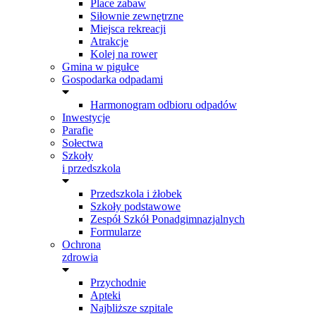
Place zabaw
Siłownie zewnętrzne
Miejsca rekreacji
Atrakcje
Kolej na rower
Gmina w pigułce
Gospodarka odpadami
Harmonogram odbioru odpadów
Inwestycje
Parafie
Sołectwa
Szkoły
i przedszkola
Przedszkola i żłobek
Szkoły podstawowe
Zespół Szkół Ponadgimnazjalnych
Formularze
Ochrona
zdrowia
Przychodnie
Apteki
Najbliższe szpitale