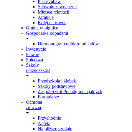
Place zabaw
Siłownie zewnętrzne
Miejsca rekreacji
Atrakcje
Kolej na rower
Gmina w pigułce
Gospodarka odpadami
Harmonogram odbioru odpadów
Inwestycje
Parafie
Sołectwa
Szkoły
i przedszkola
Przedszkola i żłobek
Szkoły podstawowe
Zespół Szkół Ponadgimnazjalnych
Formularze
Ochrona
zdrowia
Przychodnie
Apteki
Najbliższe szpitale