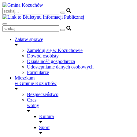
Skip
to
content
Załatw sprawę
Zamelduj się w Kożuchowie
Dowód osobisty
Działalność gospodarcza
Udostępnianie danych osobowych
Formularze
Mieszkam
w Gminie Kożuchów
Bezpieczeństwo
Czas
wolny
Kultura
Sport