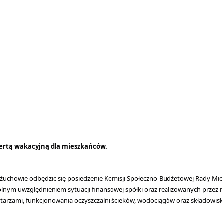
fertą wakacyjną dla mieszkańców.
Kożuchowie odbędzie się posiedzenie Komisji Społeczno-Budżetowej Rady M
m uwzględnieniem sytuacji finansowej spółki oraz realizowanych przez ni
rzami, funkcjonowania oczyszczalni ścieków, wodociągów oraz składowiska