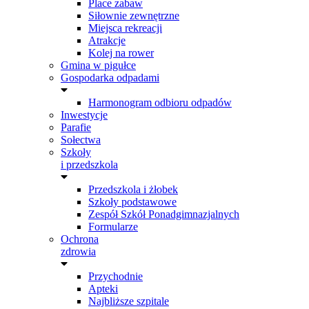
Place zabaw
Siłownie zewnętrzne
Miejsca rekreacji
Atrakcje
Kolej na rower
Gmina w pigułce
Gospodarka odpadami
Harmonogram odbioru odpadów
Inwestycje
Parafie
Sołectwa
Szkoły
i przedszkola
Przedszkola i żłobek
Szkoły podstawowe
Zespół Szkół Ponadgimnazjalnych
Formularze
Ochrona
zdrowia
Przychodnie
Apteki
Najbliższe szpitale