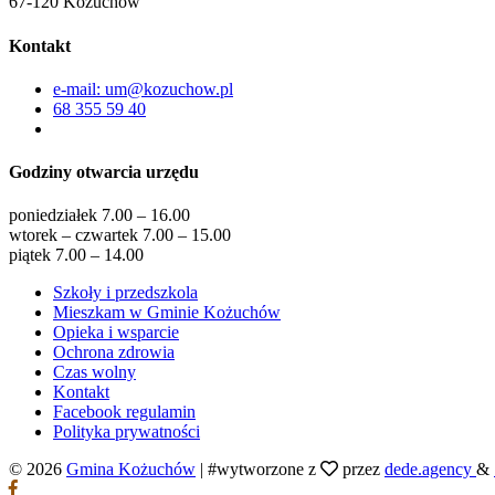
67-120 Kożuchów
Kontakt
e-mail: um@kozuchow.pl
68 355 59 40
Godziny otwarcia urzędu
poniedziałek 7.00 – 16.00
wtorek – czwartek 7.00 – 15.00
piątek 7.00 – 14.00
Szkoły i przedszkola
Mieszkam w Gminie Kożuchów
Opieka i wsparcie
Ochrona zdrowia
Czas wolny
Kontakt
Facebook regulamin
Polityka prywatności
© 2026
Gmina Kożuchów
|
#wytworzone z
przez
dede.agency
&