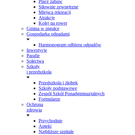
Place zabaw
Siłownie zewnętrzne
Miejsca rekreacji
Atrakcje
Kolej na rower
Gmina w pigułce
Gospodarka odpadami
Harmonogram odbioru odpadów
Inwestycje
Parafie
Sołectwa
Szkoły
i przedszkola
Przedszkola i żłobek
Szkoły podstawowe
Zespół Szkół Ponadgimnazjalnych
Formularze
Ochrona
zdrowia
Przychodnie
Apteki
Najbliższe szpitale