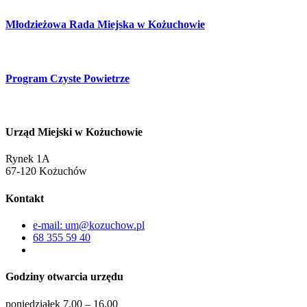
Młodzieżowa Rada Miejska w Kożuchowie
Program Czyste Powietrze
Urząd Miejski w Kożuchowie
Rynek 1A
67-120 Kożuchów
Kontakt
e-mail: um@kozuchow.pl
68 355 59 40
Godziny otwarcia urzędu
poniedziałek 7.00 – 16.00