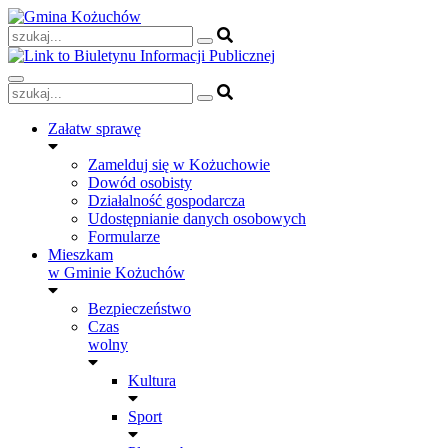
Skip
to
content
Załatw sprawę
Zamelduj się w Kożuchowie
Dowód osobisty
Działalność gospodarcza
Udostępnianie danych osobowych
Formularze
Mieszkam
w Gminie Kożuchów
Bezpieczeństwo
Czas
wolny
Kultura
Sport