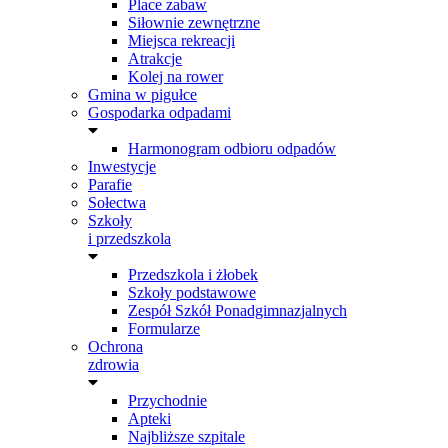
Place zabaw
Siłownie zewnętrzne
Miejsca rekreacji
Atrakcje
Kolej na rower
Gmina w pigułce
Gospodarka odpadami
Harmonogram odbioru odpadów
Inwestycje
Parafie
Sołectwa
Szkoły
i przedszkola
Przedszkola i żłobek
Szkoły podstawowe
Zespół Szkół Ponadgimnazjalnych
Formularze
Ochrona
zdrowia
Przychodnie
Apteki
Najbliższe szpitale