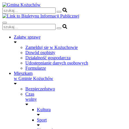
Skip
to
content
Załatw sprawę
Zamelduj się w Kożuchowie
Dowód osobisty
Działalność gospodarcza
Udostępnianie danych osobowych
Formularze
Mieszkam
w Gminie Kożuchów
Bezpieczeństwo
Czas
wolny
Kultura
Sport