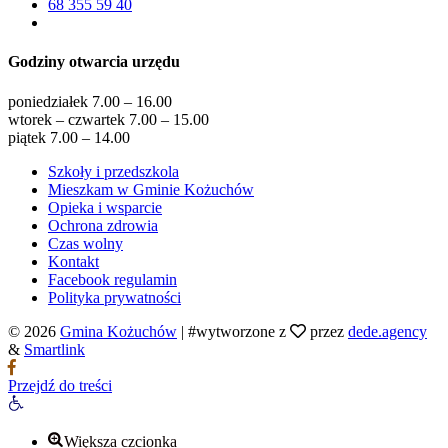
68 355 59 40
Godziny otwarcia urzędu
poniedziałek 7.00 – 16.00
wtorek – czwartek 7.00 – 15.00
piątek 7.00 – 14.00
Szkoły i przedszkola
Mieszkam w Gminie Kożuchów
Opieka i wsparcie
Ochrona zdrowia
Czas wolny
Kontakt
Facebook regulamin
Polityka prywatności
© 2026
Gmina Kożuchów
|
#wytworzone z
przez
dede.agency
&
Smartlink
Przejdź do treści
Otwórz
pasek
narzędzi
Większa czcionka