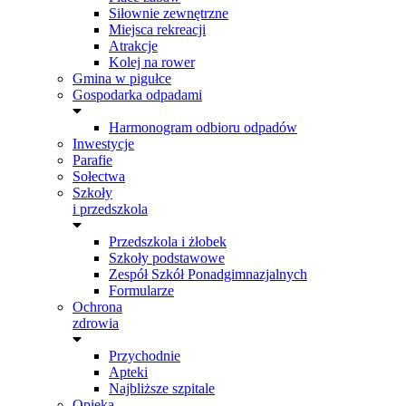
Siłownie zewnętrzne
Miejsca rekreacji
Atrakcje
Kolej na rower
Gmina w pigułce
Gospodarka odpadami
Harmonogram odbioru odpadów
Inwestycje
Parafie
Sołectwa
Szkoły
i przedszkola
Przedszkola i żłobek
Szkoły podstawowe
Zespół Szkół Ponadgimnazjalnych
Formularze
Ochrona
zdrowia
Przychodnie
Apteki
Najbliższe szpitale
Opieka