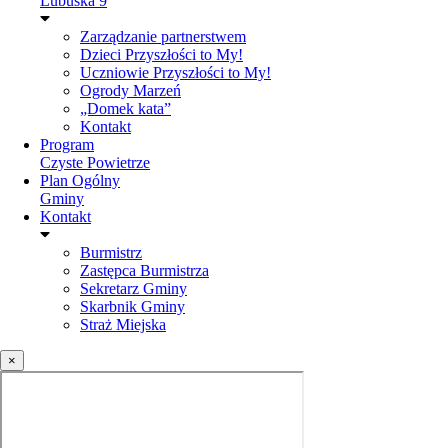
Lubuska 9
Zarządzanie partnerstwem
Dzieci Przyszłości to My!
Uczniowie Przyszłości to My!
Ogrody Marzeń
„Domek kata”
Kontakt
Program
Czyste Powietrze
Plan Ogólny
Gminy
Kontakt
Burmistrz
Zastępca Burmistrza
Sekretarz Gminy
Skarbnik Gminy
Straż Miejska
×