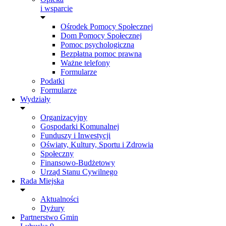
i wsparcie
Ośrodek Pomocy Społecznej
Dom Pomocy Społecznej
Pomoc psychologiczna
Bezpłatna pomoc prawna
Ważne telefony
Formularze
Podatki
Formularze
Wydziały
Organizacyjny
Gospodarki Komunalnej
Funduszy i Inwestycji
Oświaty, Kultury, Sportu i Zdrowia
Społeczny
Finansowo-Budżetowy
Urząd Stanu Cywilnego
Rada Miejska
Aktualności
Dyżury
Partnerstwo Gmin