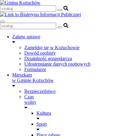
Skip
to
content
Załatw sprawę
Zamelduj się w Kożuchowie
Dowód osobisty
Działalność gospodarcza
Udostępnianie danych osobowych
Formularze
Mieszkam
w Gminie Kożuchów
Bezpieczeństwo
Czas
wolny
Kultura
Sport
Place zabaw