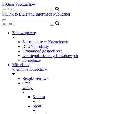
Skip
to
content
Załatw sprawę
Zamelduj się w Kożuchowie
Dowód osobisty
Działalność gospodarcza
Udostępnianie danych osobowych
Formularze
Mieszkam
w Gminie Kożuchów
Bezpieczeństwo
Czas
wolny
Kultura
Sport