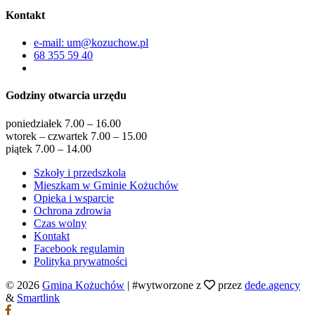
Kontakt
e-mail: um@kozuchow.pl
68 355 59 40
Godziny otwarcia urzędu
poniedziałek 7.00 – 16.00
wtorek – czwartek 7.00 – 15.00
piątek 7.00 – 14.00
Szkoły i przedszkola
Mieszkam w Gminie Kożuchów
Opieka i wsparcie
Ochrona zdrowia
Czas wolny
Kontakt
Facebook regulamin
Polityka prywatności
© 2026
Gmina Kożuchów
|
#wytworzone z
przez
dede.agency
&
Smartlink