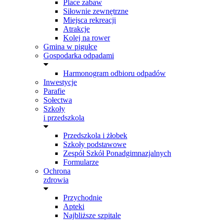
Place zabaw
Siłownie zewnętrzne
Miejsca rekreacji
Atrakcje
Kolej na rower
Gmina w pigułce
Gospodarka odpadami
Harmonogram odbioru odpadów
Inwestycje
Parafie
Sołectwa
Szkoły
i przedszkola
Przedszkola i żłobek
Szkoły podstawowe
Zespół Szkół Ponadgimnazjalnych
Formularze
Ochrona
zdrowia
Przychodnie
Apteki
Najbliższe szpitale