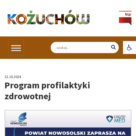
Skip
to
content
Otw
22.10.2024
Program profilaktyki
zdrowotnej