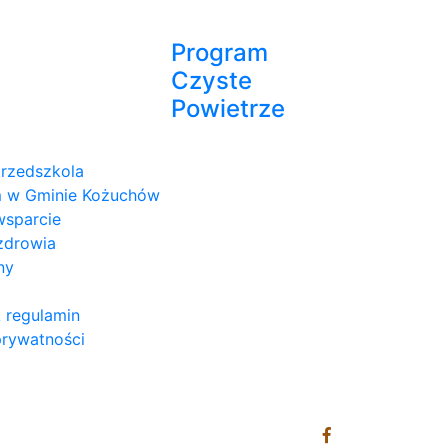
Program
Czyste
Powietrze
przedszkola
 w Gminie Kożuchów
wsparcie
zdrowia
ny
 regulamin
prywatności