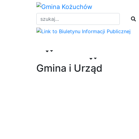
Skip
to
content
Załatw sprawę
Mieszkam
w Gminie Kożuchó
Gmina i Urząd