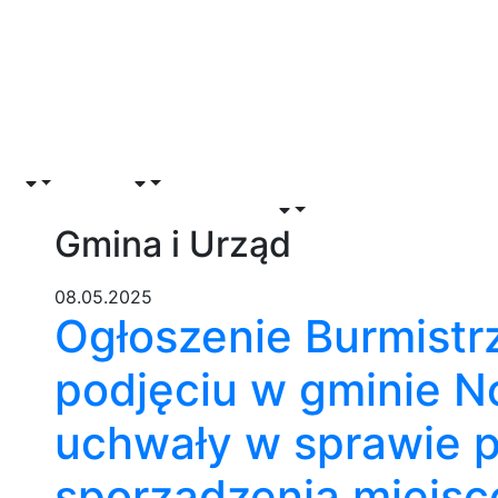
Wydziały
Rada Miejska
Partnerstwo Gmin
Pro
w
Lubuska 9
Czys
Gmina i Urząd
08.05.2025
Ogłoszenie Burmist
podjęciu w gminie 
uchwały w sprawie p
sporządzenia miejs