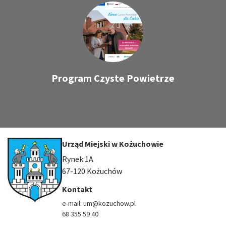
Program Czyste Powietrze
Urząd Miejski w Kożuchowie
Rynek 1A
67-120 Kożuchów
Kontakt
e-mail: um@kozuchow.pl
68 355 59 40