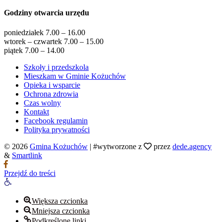
Godziny otwarcia urzędu
poniedziałek 7.00 – 16.00
wtorek – czwartek 7.00 – 15.00
piątek 7.00 – 14.00
Szkoły i przedszkola
Mieszkam w Gminie Kożuchów
Opieka i wsparcie
Ochrona zdrowia
Czas wolny
Kontakt
Facebook regulamin
Polityka prywatności
© 2026
Gmina Kożuchów
|
#wytworzone z
przez
dede.agency
&
Smartlink
Przejdź do treści
Otwórz
pasek
narzędzi
Większa czcionka
Mniejsza czcionka
Podkreślone linki