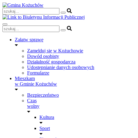
Skip
to
content
Załatw sprawę
Zamelduj się w Kożuchowie
Dowód osobisty
Działalność gospodarcza
Udostępnianie danych osobowych
Formularze
Mieszkam
w Gminie Kożuchów
Bezpieczeństwo
Czas
wolny
Kultura
Sport