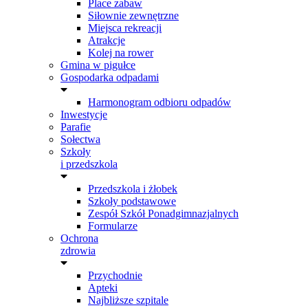
Place zabaw
Siłownie zewnętrzne
Miejsca rekreacji
Atrakcje
Kolej na rower
Gmina w pigułce
Gospodarka odpadami
Harmonogram odbioru odpadów
Inwestycje
Parafie
Sołectwa
Szkoły
i przedszkola
Przedszkola i żłobek
Szkoły podstawowe
Zespół Szkół Ponadgimnazjalnych
Formularze
Ochrona
zdrowia
Przychodnie
Apteki
Najbliższe szpitale