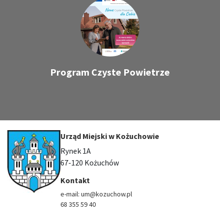
Program Czyste Powietrze
Urząd Miejski w Kożuchowie
Rynek 1A
67-120 Kożuchów
Kontakt
e-mail: um@kozuchow.pl
68 355 59 40