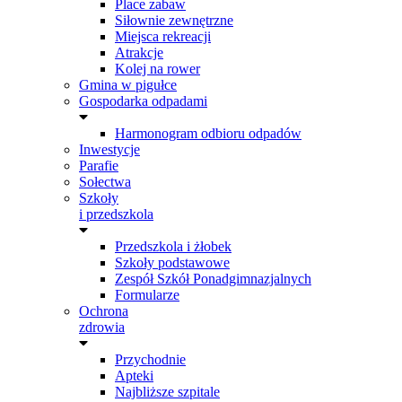
Place zabaw
Siłownie zewnętrzne
Miejsca rekreacji
Atrakcje
Kolej na rower
Gmina w pigułce
Gospodarka odpadami
Harmonogram odbioru odpadów
Inwestycje
Parafie
Sołectwa
Szkoły
i przedszkola
Przedszkola i żłobek
Szkoły podstawowe
Zespół Szkół Ponadgimnazjalnych
Formularze
Ochrona
zdrowia
Przychodnie
Apteki
Najbliższe szpitale