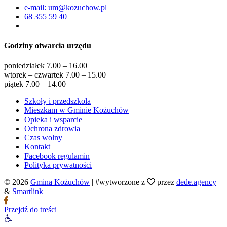
e-mail: um@kozuchow.pl
68 355 59 40
Godziny otwarcia urzędu
poniedziałek 7.00 – 16.00
wtorek – czwartek 7.00 – 15.00
piątek 7.00 – 14.00
Szkoły i przedszkola
Mieszkam w Gminie Kożuchów
Opieka i wsparcie
Ochrona zdrowia
Czas wolny
Kontakt
Facebook regulamin
Polityka prywatności
© 2026
Gmina Kożuchów
|
#wytworzone z
przez
dede.agency
&
Smartlink
Przejdź do treści
Otwórz