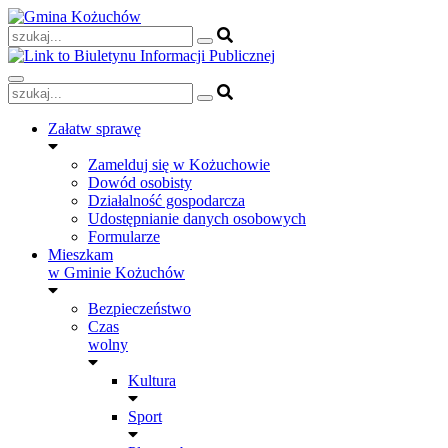
Skip
to
content
Załatw sprawę
Zamelduj się w Kożuchowie
Dowód osobisty
Działalność gospodarcza
Udostępnianie danych osobowych
Formularze
Mieszkam
w Gminie Kożuchów
Bezpieczeństwo
Czas
wolny
Kultura
Sport