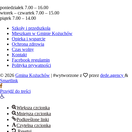
poniedziałek 7.00 – 16.00
wtorek – czwartek 7.00 – 15.00
piątek 7.00 – 14.00
Szkoły i przedszkola
Mieszkam w Gminie Kożuchów
Opieka i wsparcie
Ochrona zdrowia
Czas wolny
Kontakt
Facebook regulamin
Polityka prywatności
© 2026
Gmina Kożuchów
|
#wytworzone z
przez
dede.agency
&
Smartlink
Przejdź do treści
Otwórz pasek narzędzi
Większa czcionka
Mniejsza czcionka
Podkreślone linki
Czytelna czcionka
Resetuj