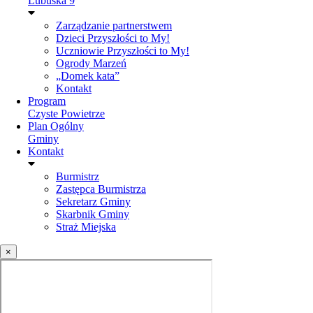
Lubuska 9
Zarządzanie partnerstwem
Dzieci Przyszłości to My!
Uczniowie Przyszłości to My!
Ogrody Marzeń
„Domek kata”
Kontakt
Program
Czyste Powietrze
Plan Ogólny
Gminy
Kontakt
Burmistrz
Zastępca Burmistrza
Sekretarz Gminy
Skarbnik Gminy
Straż Miejska
×