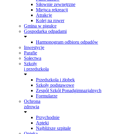
Siłownie zewnętrzne
Miejsca rekreacji
Atrakcje
Kolej na rower
Gmina w pigułce
Gospodarka odpadami
Harmonogram odbioru odpadów
Inwestycje
Parafie
Sołectwa
Szkoły
i przedszkola
Przedszkola i żłobek
Szkoły podstawowe
Zespół Szkół Ponadgimnazjalnych
Formularze
Ochrona
zdrowia
Przychodnie
Apteki
Najbliższe szpitale
Opieka