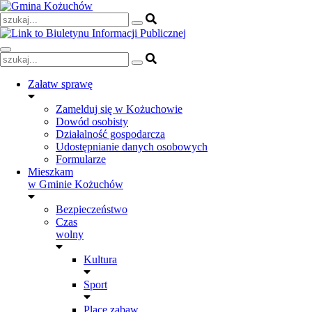
Skip
to
content
Załatw sprawę
Zamelduj się w Kożuchowie
Dowód osobisty
Działalność gospodarcza
Udostępnianie danych osobowych
Formularze
Mieszkam
w Gminie Kożuchów
Bezpieczeństwo
Czas
wolny
Kultura
Sport
Place zabaw