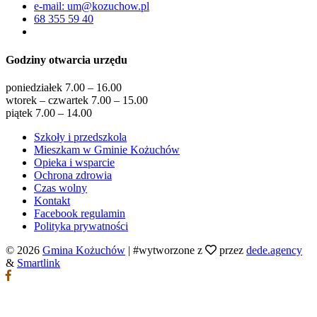
e-mail: um@kozuchow.pl
68 355 59 40
Godziny otwarcia urzędu
poniedziałek 7.00 – 16.00
wtorek – czwartek 7.00 – 15.00
piątek 7.00 – 14.00
Szkoły i przedszkola
Mieszkam w Gminie Kożuchów
Opieka i wsparcie
Ochrona zdrowia
Czas wolny
Kontakt
Facebook regulamin
Polityka prywatności
© 2026
Gmina Kożuchów
|
#wytworzone z
przez
dede.agency
&
Smartlink