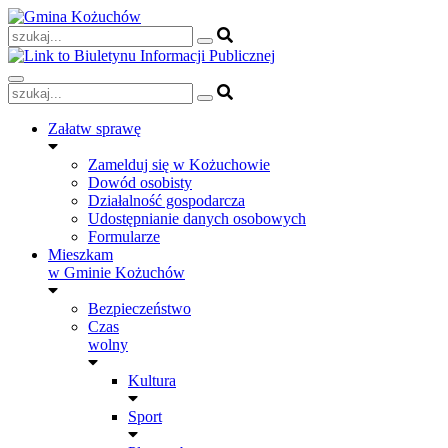
Skip
to
content
Załatw sprawę
Zamelduj się w Kożuchowie
Dowód osobisty
Działalność gospodarcza
Udostępnianie danych osobowych
Formularze
Mieszkam
w Gminie Kożuchów
Bezpieczeństwo
Czas
wolny
Kultura
Sport