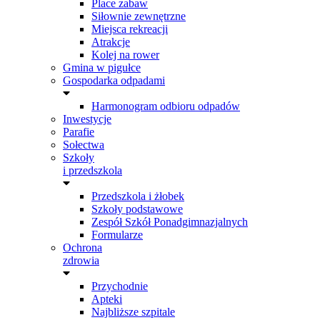
Place zabaw
Siłownie zewnętrzne
Miejsca rekreacji
Atrakcje
Kolej na rower
Gmina w pigułce
Gospodarka odpadami
Harmonogram odbioru odpadów
Inwestycje
Parafie
Sołectwa
Szkoły
i przedszkola
Przedszkola i żłobek
Szkoły podstawowe
Zespół Szkół Ponadgimnazjalnych
Formularze
Ochrona
zdrowia
Przychodnie
Apteki
Najbliższe szpitale