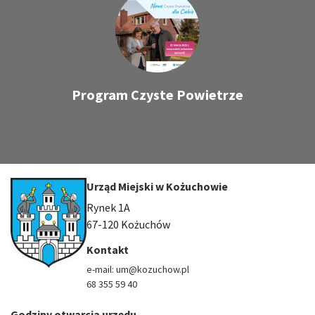
Program Czyste Powietrze
Urząd Miejski w Kożuchowie
Rynek 1A
67-120 Kożuchów
Kontakt
e-mail: um@kozuchow.pl
68 355 59 40
Godziny otwarcia urzędu