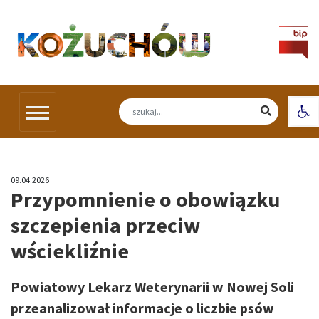
Skip
to
content
Otw
09.04.2026
Przypomnienie o obowiązku
szczepienia przeciw
wściekliźnie
Powiatowy Lekarz Weterynarii w Nowej Soli
przeanalizował informacje o liczbie psów