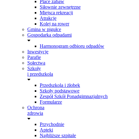
Place zabaw
Siłownie zewnętrzne
Miejsca rekreacji
Atrakcje
Kolej na rower
Gmina w pigułce
Gospodarka odpadami
Harmonogram odbioru odpadów
Inwestycje
Parafie
Sołectwa
Szkoły
i przedszkola
Przedszkola i żłobek
Szkoły podstawowe
Zespół Szkół Ponadgimnazjalnych
Formularze
Ochrona
zdrowia
Przychodnie
Apteki
Najbliższe szpitale