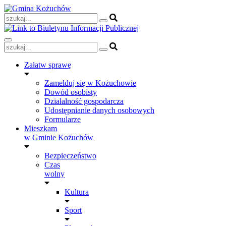
Skip
to
content
Załatw sprawę
Zamelduj się w Kożuchowie
Dowód osobisty
Działalność gospodarcza
Udostępnianie danych osobowych
Formularze
Mieszkam
w Gminie Kożuchów
Bezpieczeństwo
Czas
wolny
Kultura
Sport