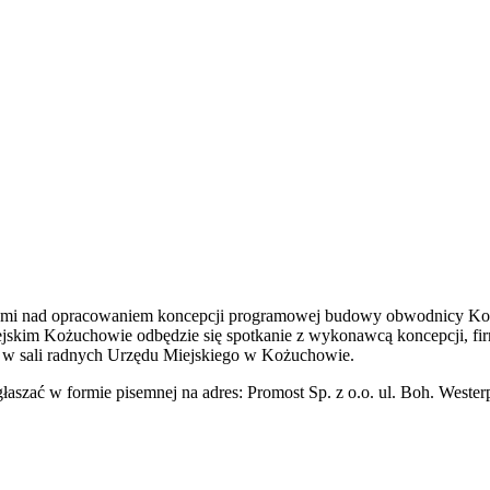
mi nad opracowaniem koncepcji programowej budowy obwodnicy Kożu
jskim Kożuchowie odbędzie się spotkanie z wykonawcą koncepcji, fi
00 w sali radnych Urzędu Miejskiego w Kożuchowie.
aszać w formie pisemnej na adres: Promost Sp. z o.o. ul. Boh. Westerp