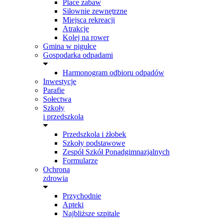
Place zabaw
Siłownie zewnętrzne
Miejsca rekreacji
Atrakcje
Kolej na rower
Gmina w pigułce
Gospodarka odpadami
Harmonogram odbioru odpadów
Inwestycje
Parafie
Sołectwa
Szkoły
i przedszkola
Przedszkola i żłobek
Szkoły podstawowe
Zespół Szkół Ponadgimnazjalnych
Formularze
Ochrona
zdrowia
Przychodnie
Apteki
Najbliższe szpitale