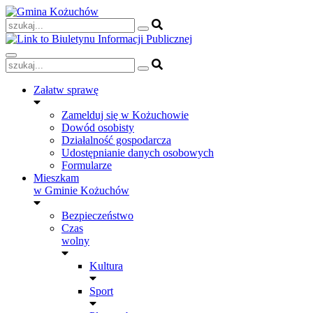
Skip
to
content
Załatw sprawę
Zamelduj się w Kożuchowie
Dowód osobisty
Działalność gospodarcza
Udostępnianie danych osobowych
Formularze
Mieszkam
w Gminie Kożuchów
Bezpieczeństwo
Czas
wolny
Kultura
Sport