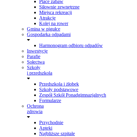
Place zabaw
Siłownie zewnętrzne
Miejsca rekreacji
Atrakcje
Kolej na rower
Gmina w pigułce
Gospodarka odpadami
Harmonogram odbioru odpadów
Inwestycje
Parafie
Sołectwa
Szkoły
i przedszkola
Przedszkola i żłobek
Szkoły podstawowe
Zespół Szkół Ponadgimnazjalnych
Formularze
Ochrona
zdrowia
Przychodnie
Apteki
Najbliższe szpitale