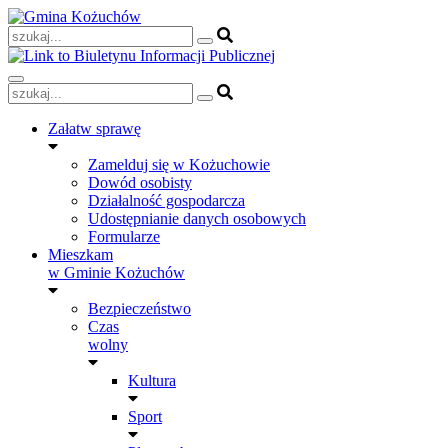
Skip
to
content
Załatw sprawę
Zamelduj się w Kożuchowie
Dowód osobisty
Działalność gospodarcza
Udostępnianie danych osobowych
Formularze
Mieszkam
w Gminie Kożuchów
Bezpieczeństwo
Czas
wolny
Kultura
Sport