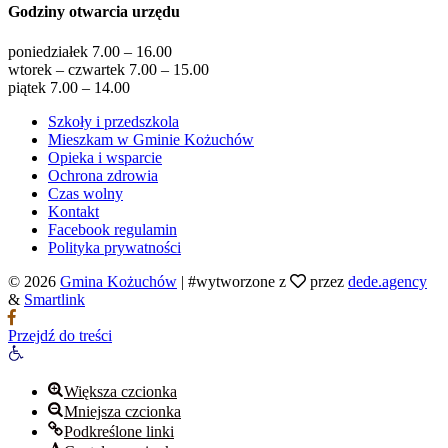
Godziny otwarcia urzędu
poniedziałek 7.00 – 16.00
wtorek – czwartek 7.00 – 15.00
piątek 7.00 – 14.00
Szkoły i przedszkola
Mieszkam w Gminie Kożuchów
Opieka i wsparcie
Ochrona zdrowia
Czas wolny
Kontakt
Facebook regulamin
Polityka prywatności
© 2026
Gmina Kożuchów
|
#wytworzone z
przez
dede.agency
&
Smartlink
Przejdź do treści
Otwórz
pasek
narzędzi
Większa czcionka
Mniejsza czcionka
Podkreślone linki