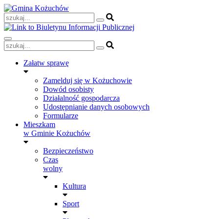
Skip
to
content
Załatw sprawę
Zamelduj się w Kożuchowie
Dowód osobisty
Działalność gospodarcza
Udostępnianie danych osobowych
Formularze
Mieszkam
w Gminie Kożuchów
Bezpieczeństwo
Czas
wolny
Kultura
Sport