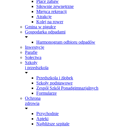
Place zabaw
Siłownie zewnętrzne
Miejsca rekreacji
Atrakcje
Kolej na rower
Gmina w pigułce
Gospodarka odpadami
Harmonogram odbioru odpadów
Inwestycje
Parafie
Sołectwa
Szkoły
i przedszkola
Przedszkola i żłobek
Szkoły podstawowe
Zespół Szkół Ponadgimnazjalnych
Formularze
Ochrona
zdrowia
Przychodnie
Apteki
Najbliższe szpitale