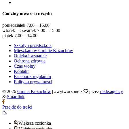
Godziny otwarcia urzędu
poniedziałek 7.00 – 16.00
wtorek – czwartek 7.00 – 15.00
piątek 7.00 – 14.00
Szkoły i przedszkola
Mieszkam w Gminie Kożuchów
Opieka i wsparcie
Ochrona zdrowia
Czas wolny
Kontakt
Facebook regulamin
Polityka prywatności
© 2026
Gmina Kożuchów
|
#wytworzone z
przez
dede.agency
&
Smartlink
Przejdź do treści
Otwórz
pasek
narzędzi
Większa czcionka
Mniejsza czcionka