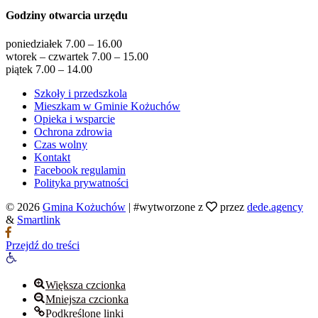
Godziny otwarcia urzędu
poniedziałek 7.00 – 16.00
wtorek – czwartek 7.00 – 15.00
piątek 7.00 – 14.00
Szkoły i przedszkola
Mieszkam w Gminie Kożuchów
Opieka i wsparcie
Ochrona zdrowia
Czas wolny
Kontakt
Facebook regulamin
Polityka prywatności
© 2026
Gmina Kożuchów
|
#wytworzone z
przez
dede.agency
&
Smartlink
Przejdź do treści
Otwórz
pasek
narzędzi
Większa czcionka
Mniejsza czcionka
Podkreślone linki