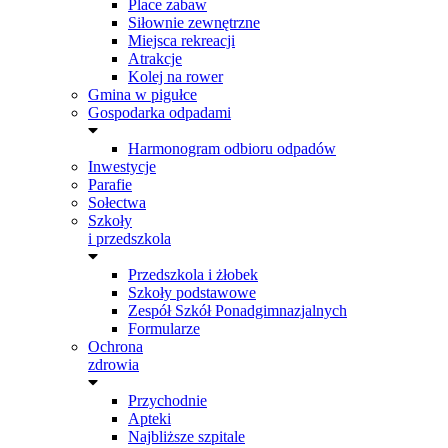
Place zabaw
Siłownie zewnętrzne
Miejsca rekreacji
Atrakcje
Kolej na rower
Gmina w pigułce
Gospodarka odpadami
Harmonogram odbioru odpadów
Inwestycje
Parafie
Sołectwa
Szkoły
i przedszkola
Przedszkola i żłobek
Szkoły podstawowe
Zespół Szkół Ponadgimnazjalnych
Formularze
Ochrona
zdrowia
Przychodnie
Apteki
Najbliższe szpitale