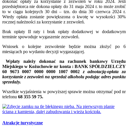
dokonać opłaty za korzystanie z zezwoleń w roku 2024. Jeśli
przedsiębiorca nie dokona opłaty do 31 maja 2024 r. to może zrobić
to w ciągu kolejnych 30 dni – tzn. do dnia 30 czerwca 2024 r.
Wtedy opłata zostanie powiększona o kwotę w wysokości 30%
rocznej należności za korzystanie z zezwoleń.
Brak opłaty II raty i brak opłaty dodatkowej w dodatkowym
terminie spowoduje wygaszenie zezwoleń.
Wniosek o kolejne zezwolenie będzie można złożyć po 6
miesiącach po wydaniu decyzji wygaszającej.
Wpłaty należy dokonać na rachunek bankowy Urzędu
Miejskiego w Kożuchowie
nr konta : BANK SPÓŁDZIELCZY
60 9673 0007 0000 0000 1007 0002
z adnotacją-opłata za
korzystanie z zezwoleń na sprzedaż alkoholu podając adres punktu
sprzedaży.
Wszelkie wyjaśnienia w powyższej sprawie można otrzymać pod nr
telefonu
68 355 59 75.
Atrakcje turystyczne