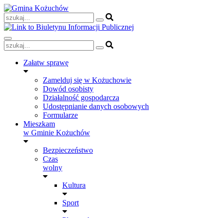
Skip
to
content
Załatw sprawę
Zamelduj się w Kożuchowie
Dowód osobisty
Działalność gospodarcza
Udostępnianie danych osobowych
Formularze
Mieszkam
w Gminie Kożuchów
Bezpieczeństwo
Czas
wolny
Kultura
Sport